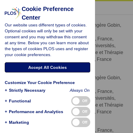
« BACK TO ARTICLE
Cookie Preference
Center
Bérengère Gobin
Our website uses different types of cookies.
Contributed equally to this work with: Bérengère Gobin,
Optional cookies will only be set with your
Gatien Moriceau
consent and you may withdraw this consent
INSERM, UMR 957, Nantes, France,
AFFILIATIONS
at any time. Below you can learn more about
Université de Nantes, Nantes Atlantique Universités,
the types of cookies PLOS uses and register
Physiopathologie de la Résorption Osseuse et Thérapie
your cookie preferences.
des Tumeurs Osseuses Primitives, Nantes, France
Accept All Cookies
Gatien Moriceau
Contributed equally to this work with: Bérengère Gobin,
Customize Your Cookie Preference
Gatien Moriceau
+
Strictly Necessary
Always On
INSERM, UMR 957, Nantes, France,
AFFILIATIONS
Université de Nantes, Nantes Atlantique Universités,
+
Functional
Off
Physiopathologie de la Résorption Osseuse et Thérapie
+
des Tumeurs Osseuses Primitives, Nantes, France
Performance and Analytics
Off
+
Marketing
Off
Benjamin Ory
INSERM, UMR 957, Nantes, France,
AFFILIATIONS