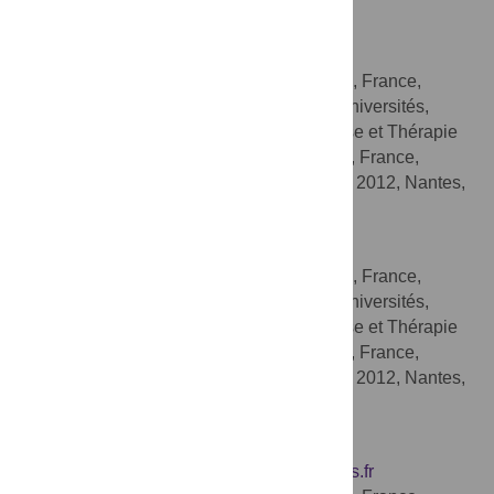
France, CHU de Nantes, Nantes, France
Frederic Blanchard
INSERM, UMR 957, Nantes, France,
AFFILIATIONS
Université de Nantes, Nantes Atlantique Universités,
Physiopathologie de la Résorption Osseuse et Thérapie
des Tumeurs Osseuses Primitives, Nantes, France,
Equipe LIGUE Nationale Contre le Cancer 2012, Nantes,
France
Françoise Redini
INSERM, UMR 957, Nantes, France,
AFFILIATIONS
Université de Nantes, Nantes Atlantique Universités,
Physiopathologie de la Résorption Osseuse et Thérapie
des Tumeurs Osseuses Primitives, Nantes, France,
Equipe LIGUE Nationale Contre le Cancer 2012, Nantes,
France, CHU de Nantes, Nantes, France
Dominique Heymann
* E-mail:
dominique.heymann@univ-nantes.fr