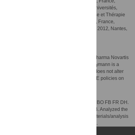
INSERM, UMR 957, Nantes, France,
AFFILIATIONS
Université de Nantes, Nantes Atlantique Universités,
Physiopathologie de la Résorption Osseuse et Thérapie
des Tumeurs Osseuses Primitives, Nantes, France,
Equipe LIGUE Nationale Contre le Cancer 2012, Nantes,
France, CHU de Nantes, Nantes, France
Competing Interests
This work was supported by a grant from Pharma Novartis
(Rueil-Malmaison, France). Dominique Heymann is a
PLOS ONE Editorial Board member. This does not alter
the authors’ adherence to all the PLOS ONE policies on
sharing data and materials.
Author Contributions
Conceived and designed the experiments: BO FB FR DH.
Performed the experiments: BG GM CC RB. Analyzed the
data: BG GM DH. Contributed reagents/materials/analysis
tools: BG CC RB. Wrote the paper: GM DH.