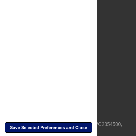
About Us
Full Site
Feedback
Contact
Privacy Policy
Terms of Use
Media Inquiries
PLOS is a nonprofit 501(c)(3) corporation, #C2354500,
Save Selected Preferences and Close
based in California, US