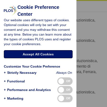
« BACK TO ARTICLE
Cookie Preference
Center
David Caramelli
Our website uses different types of cookies.
Dipartimento di Biologia Evoluzionistica,
AFFILIATION
Optional cookies will only be set with your
Università di Firenze, Firenze, Italy
consent and you may withdraw this consent
at any time. Below you can learn more about
Lucio Milani
the types of cookies PLOS uses and register
Dipartimento di Biologia Evoluzionistica,
AFFILIATION
your cookie preferences.
Università di Firenze, Firenze, Italy
Accept All Cookies
Stefania Vai
Dipartimento di Biologia Evoluzionistica,
AFFILIATIONS
Università di Firenze, Firenze, Italy, Dipartimento di
Customize Your Cookie Preference
Biologia ed Evoluzione , Università di Ferrara, Ferrara,
+
Strictly Necessary
Always On
Italy
+
Functional
Off
Alessandra Modi
+
Performance and Analytics
Off
Dipartimento di Biologia Evoluzionistica,
AFFILIATION
Università di Firenze, Firenze, Italy
+
Marketing
Off
Elena Pecchioli