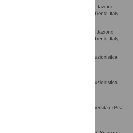
Centro di Ecologia Alpina Fondazione
AFFILIATION
Edmund Mach, Viote del Monte Bondone, Trento, Italy
Matteo Girardi
Centro di Ecologia Alpina Fondazione
AFFILIATION
Edmund Mach, Viote del Monte Bondone, Trento, Italy
Elena Pilli
Dipartimento di Biologia Evoluzionistica,
AFFILIATION
Università di Firenze, Firenze, Italy
Martina Lari
Dipartimento di Biologia Evoluzionistica,
AFFILIATION
Università di Firenze, Firenze, Italy
Barbara Lippi
Dipartimento di Biologia, Università di Pisa,
AFFILIATION
Pisa, Italy
Annamaria Ronchitelli
Dipartimento di Dipartimento di Scienze