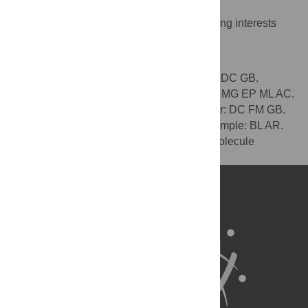
Competing Interests
The authors have declared that no competing interests
exist.
Author Contributions
Conceived and designed the experiments: DC GB.
Performed the experiments: LM SV AM EP MG EP ML AC.
Analyzed the data: GB GB. Wrote the paper: DC FM GB.
Collected the sample: BL FM. Dated the sample: BL AR.
Participated in preliminary tests of macromolecule
preservation: AC.