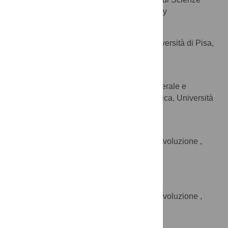
AFFILIATION
Ambientali , Università di Siena, Siena, Italy
Francesco Mallegni
Dipartimento di Biologia, Università di Pisa,
AFFILIATION
Pisa, Italy
Antonella Casoli
Dipartimento di Chimica Generale e
AFFILIATION
Inorganica, Chimica Analitica, Chimica Fisica, Università
di Parma, Parma, Italy
Giorgio Bertorelle
Dipartimento di Biologia ed Evoluzione ,
AFFILIATION
Università di Ferrara, Ferrara, Italy
Guido Barbujani
* E-mail:
g.barbujani@unife.it
Dipartimento di Biologia ed Evoluzione ,
AFFILIATION
Università di Ferrara, Ferrara, Italy